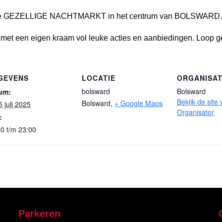
 voor de GEZELLIGE NACHTMARKT in het centrum van BOLSWARD.
j met een eigen kraam vol leuke acties en aanbiedingen. Loop ge
GEVENS
LOCATIE
ORGANISA
bolsward
Bolsward
um:
Bekijk de site
Bolsward
,
+ Google Maps
5 juli 2025
Organisator
:
0 t/m 23:00
Parkeren