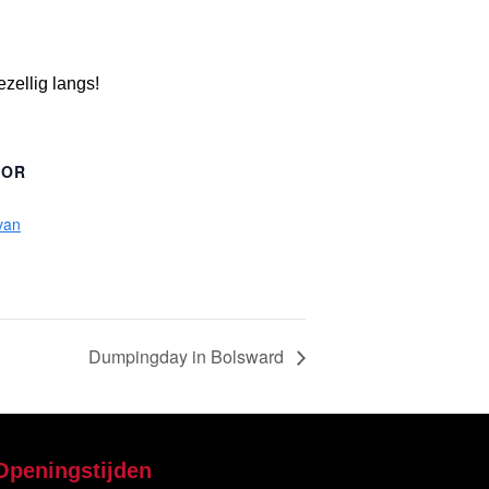
zellig langs!
TOR
 van
Dumpingday in Bolsward
Openingstijden