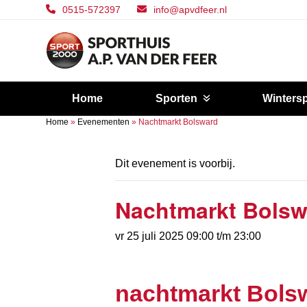
Skip
0515-572397
info@apvdfeer.nl
to
content
Home
Sporten
Winters
Home
»
Evenementen
»
Nachtmarkt Bolsward
Dit evenement is voorbij.
Nachtmarkt Bolsw
vr 25 juli 2025 09:00
t/m
23:00
nachtmarkt Bolswa