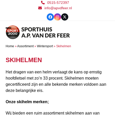
Skip
0515-572397
info@apvdfeer.nl
to
content
Facebook
Instagram
Twitter
Open
Close
mobile
mobile
Home
»
Assortiment
»
Wintersport
»
Skihelmen
menu
menu
SKIHELMEN
Het dragen van een helm verlaagt de kans op ernstig
hoofdletsel met zo’n 33 procent. Skihelmen moeten
gecertificeerd zijn en alle bekende merken voldoen aan
deze belangrijke eis.
Onze skihelm merken;
Wij bieden een ruim assortiment skihelmen aan van