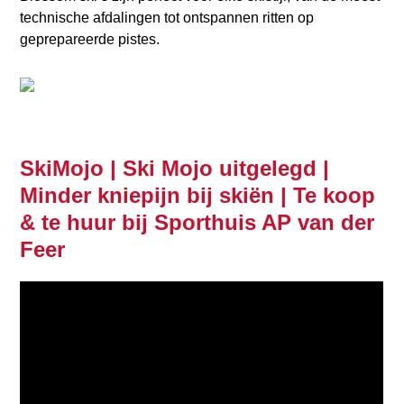
technische afdalingen tot ontspannen ritten op
geprepareerde pistes.
SkiMojo | Ski Mojo uitgelegd |
Minder kniepijn bij skiën | Te koop
& te huur bij Sporthuis AP van der
Feer