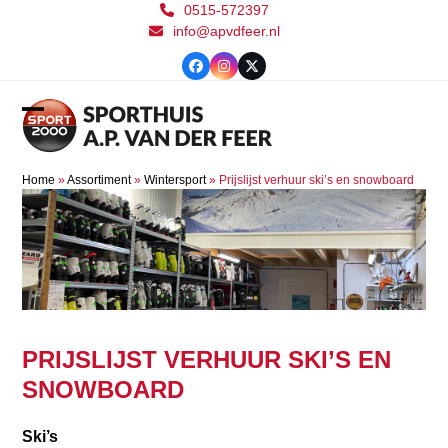
Skip
0515-572397
info@apvdfeer.nl
to
content
Facebook
Instagram
Twitter
Open
Close
mobile
mobile
Home
»
Assortiment
»
Wintersport
»
Prijslijst verhuur ski’s en snowboard
menu
menu
PRIJSLIJST VERHUUR SKI’S EN
SNOWBOARD
Ski’s